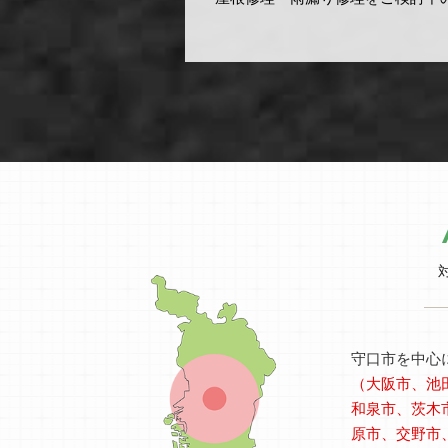
守口市を中心
（大阪市、池
和泉市、茨木
原市、交野市