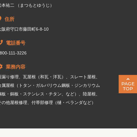
松本祐二 （まつもとゆうじ）
住所
大阪府守口市藤田町6-8-10
電話番号
800-111-3226
業務内容
雨漏り修理、瓦屋根（和瓦・洋瓦）、スレート屋根、
PAGE
金属屋根（トタン・ガルバリウム鋼板・ジンカリウム
TOP
鋼板・銅板・ステンレス・チタン、など）、陸屋根、
その他屋根修理、付帯部修理（樋・ベランダなど）