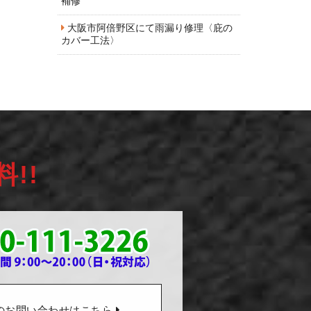
補修
大阪市阿倍野区にて雨漏り修理〈庇の
カバー工法〉
料!!