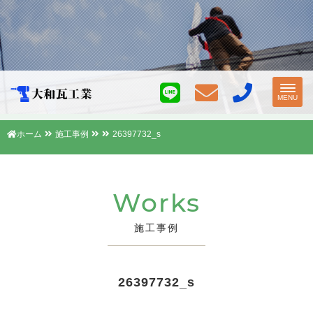
Toggl
MENU
navig
ホーム
施工事例
26397732_s
Works
施工事例
26397732_s