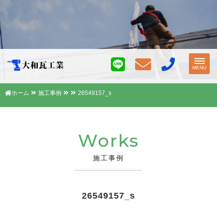
Toggl
MENU
navig
ホーム
施工事例
26549157_s
Works
施工事例
26549157_s