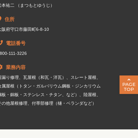
松本祐二 （まつもとゆうじ）
住所
大阪府守口市藤田町6-8-10
電話番号
800-111-3226
業務内容
雨漏り修理、瓦屋根（和瓦・洋瓦）、スレート屋根、
PAGE
金属屋根（トタン・ガルバリウム鋼板・ジンカリウム
TOP
鋼板・銅板・ステンレス・チタン、など）、陸屋根、
その他屋根修理、付帯部修理（樋・ベランダなど）