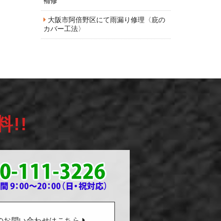
補修
大阪市阿倍野区にて雨漏り修理〈庇の
カバー工法〉
料!!