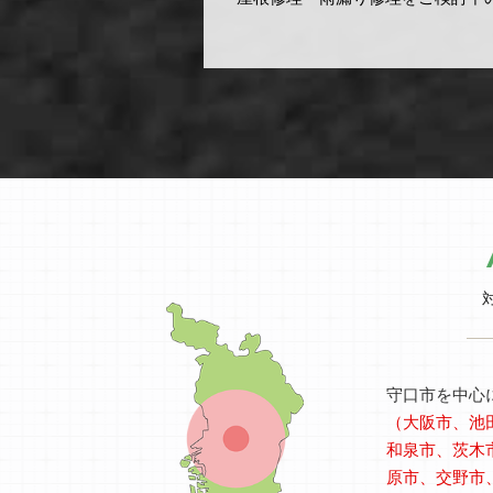
守口市を中心
（大阪市、池
和泉市、茨木
原市、交野市