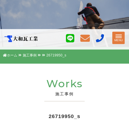
Toggl
MENU
navig
ホーム
施工事例
26719950_s
Works
施工事例
26719950_s