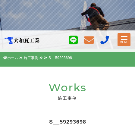
Toggl
MENU
navig
ホーム
施工事例
S__59293698
Works
施工事例
S__59293698