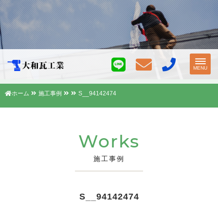
Toggl
MENU
navig
ホーム
施工事例
S__94142474
Works
施工事例
S__94142474