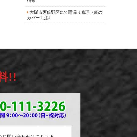
補修
大阪市阿倍野区にて雨漏り修理〈庇の
カバー工法〉
料!!