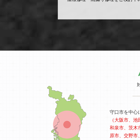
守口市を中心
（大阪市、池
和泉市、茨木
原市、交野市