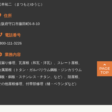
松本祐二 （まつもとゆうじ）
住所
大阪府守口市藤田町6-8-10
電話番号
800-111-3226
業務内容
雨漏り修理、瓦屋根（和瓦・洋瓦）、スレート屋根、
PAGE
金属屋根（トタン・ガルバリウム鋼板・ジンカリウム
TOP
鋼板・銅板・ステンレス・チタン、など）、陸屋根、
その他屋根修理、付帯部修理（樋・ベランダなど）