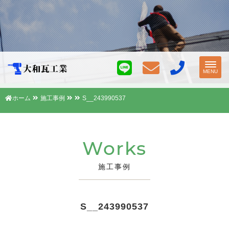
Toggl
MENU
navig
ホーム
施工事例
S__243990537
Works
施工事例
S__243990537